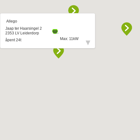
Allego
Jaap ter Haarsingel 2
2353 LV Leiderdorp
Max: 11kW
▾
åpent 24t