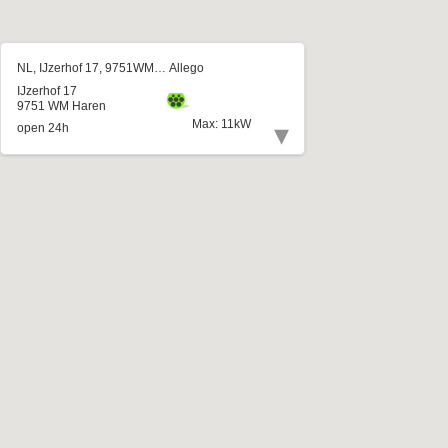
NL, IJzerhof 17, 9751WM, Haren
Allego
IJzerhof 17
9751 WM Haren
Max: 11kW
▾
open 24h