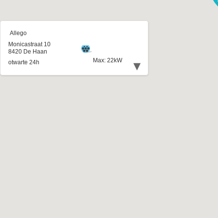
Allego
Monicastraat 10
8420 De Haan
Max: 22kW
▾
otwarte 24h