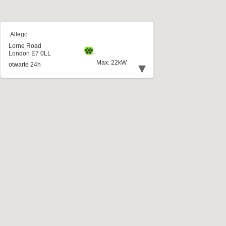
Allego
Lorne Road
London E7 0LL
Max: 22kW
▾
otwarte 24h