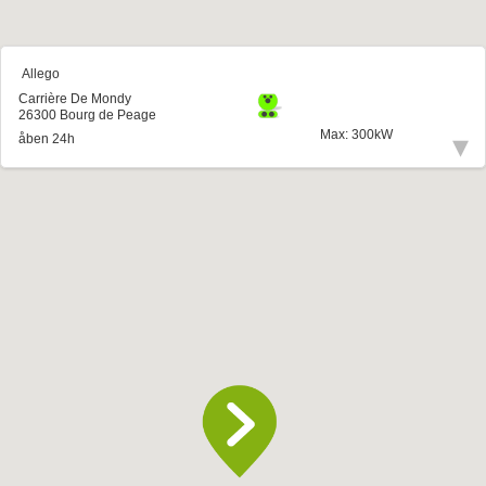
Allego
Carrière De Mondy
26300 Bourg de Peage
Max: 300kW
▾
åben 24h