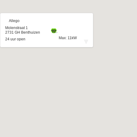
Allego
Molenstraat 1
2731 GH Benthuizen
Max: 11kW
▾
24 uur open