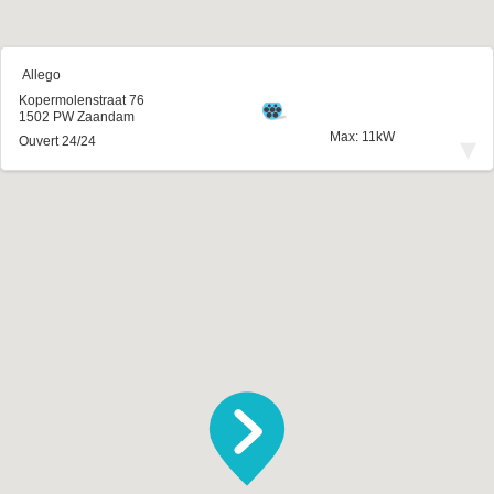
Allego
Kopermolenstraat 76
1502 PW Zaandam
Max: 11kW
▾
Ouvert 24/24