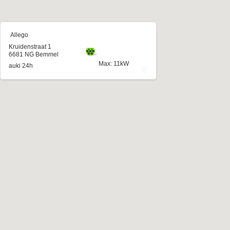
Allego
Kruidenstraat 1
6681 NG Bemmel
Max: 11kW
▾
auki 24h